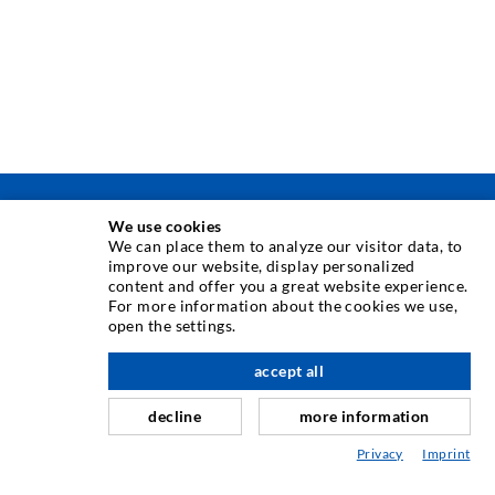
TECHNIQUE D'INJECTION
We use cookies
We can place them to analyze our visitor data, to
improve our website, display personalized
Injection de fissures
content and offer you a great website experience.
For more information about the cookies we use,
Etanchéification horizontale
open the settings.
à l'étage
Injection de voile/maçonnerie
accept all
Assainissement de joint
decline
more information
Génie minier & Construction des tunnels
Privacy
Imprint
Système dancrage
Mixte