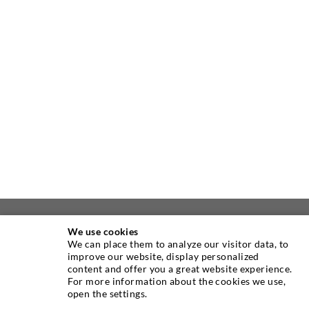
À PROPOS DE NOUS
We use cookies
We can place them to analyze our visitor data, to
improve our website, display personalized
Comme un des principaux fabricants mondiaux
content and offer you a great website experience.
d’équipement d’injection et des produits dans les domaines
For more information about the cookies we use,
open the settings.
d’étanchement, d’assainissement et de conservation des
à l'étage