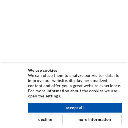
We use cookies
We can place them to analyze our visitor data, to
improve our website, display personalized
content and offer you a great website experience.
TECHNIQUE D'INJECTION
For more information about the cookies we use,
open the settings.
Injection de fissures
à l'étage
accept all
Etanchéification horizontale
Injection de voile/maçonnerie
decline
more information