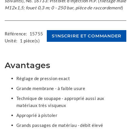
solvants
), No. 16733: Pistolet d'injection H.P. (
filetage mâle
M12x1,5; fouet 0,3 m; 0 - 250 bar, pièce de raccordement
)
Référence:
15755
Unité:
1 pièce(s)
Avantages
Réglage de pression exact
Grande membrane - à faible usure
Technique de soupape - approprié aussi aux
matériaux très visqueux
Approprié à pistoler
Grands passages de matériau - débit élevé