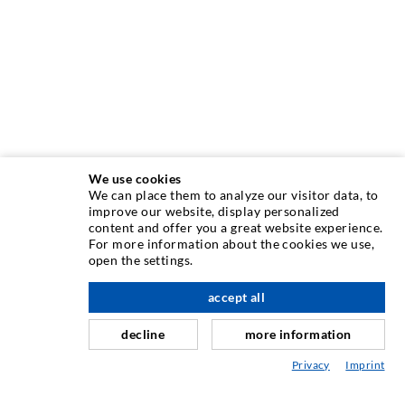
We use cookies
We can place them to analyze our visitor data, to
improve our website, display personalized
content and offer you a great website experience.
TECHNIQUE D'INJECTION
For more information about the cookies we use,
open the settings.
Injection de fissures
à l'étage
accept all
Etanchéification horizontale
Injection de voile/maçonnerie
decline
more information
Assainissement de joint
Privacy
Imprint
Génie minier & Construction des tunnels