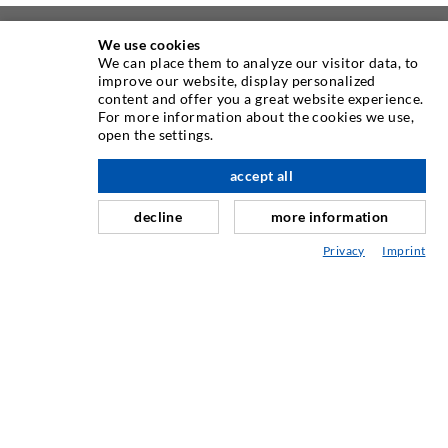
We use cookies
À PROPOS DE NOUS
We can place them to analyze our visitor data, to
improve our website, display personalized
content and offer you a great website experience.
Comme un des principaux fabricants mondiaux
For more information about the cookies we use,
d’équipement d’injection et des produits dans les domaines
open the settings.
d’étanchement, d’assainissement et de conservation des
à l'étage
édifices, nous sommes également votre partenaire fiable
accept all
dans le domaine de technique industrielle. Depuis la
decline
more information
fondation en 1979 notre entreprise est la première adresse
quant au développement innovant des systèmes et des
Privacy
Imprint
solutions dans les deux domaines.
NOUS CONTACTER
DESOI GmbH
Gewerbestraße 16