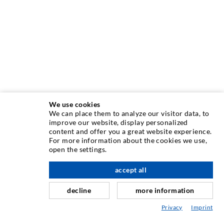
We use cookies
We can place them to analyze our visitor data, to
TECHNIQUE D'INJECTION
improve our website, display personalized
content and offer you a great website experience.
For more information about the cookies we use,
Injection de fissures
open the settings.
à l'étage
Etanchéification horizontale
accept all
Injection de voile/maçonnerie
decline
more information
Assainissement de joint
Privacy
Imprint
Génie minier & Construction des tunnels