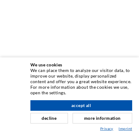
We use cookies
We can place them to analyze our visitor data, to
TECHNIQUE D'INJECTION
improve our website, display personalized
content and offer you a great website experience.
For more information about the cookies we use,
Injection de fissures
open the settings.
à l'étage
Etanchéification horizontale
accept all
Injection de voile/maçonnerie
decline
more information
Assainissement de joint
Privacy
Imprint
Génie minier & Construction des tunnels