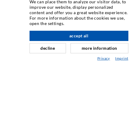
We can place them to analyze our visitor data, to
improve our website, display personalized
content and offer you a great website experience.
TECHNIQUE D'INJECTION
For more information about the cookies we use,
open the settings.
Injection de fissures
à l'étage
accept all
Etanchéification horizontale
Injection de voile/maçonnerie
decline
more information
Assainissement de joint
Privacy
Imprint
Génie minier & Construction des tunnels
Système dancrage
Mixte
Appareils d'injection et de mélange
TECHNIQUE INDUSTRIELLE
SERVICE