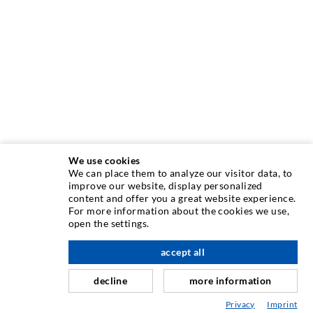
We use cookies
We can place them to analyze our visitor data, to
improve our website, display personalized
content and offer you a great website experience.
TECHNIQUE D'INJECTION
For more information about the cookies we use,
open the settings.
Injection de fissures
à l'étage
accept all
Etanchéification horizontale
Injection de voile/maçonnerie
decline
more information
Assainissement de joint
Privacy
Imprint