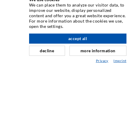
We can place them to analyze our visitor data, to
TECHNIQUE D'INJECTION
improve our website, display personalized
content and offer you a great website experience.
For more information about the cookies we use,
Injection de fissures
open the settings.
à l'étage
Etanchéification horizontale
accept all
Injection de voile/maçonnerie
decline
more information
Assainissement de joint
Privacy
Imprint
Génie minier & Construction des tunnels
Système dancrage
Mixte
Appareils d'injection et de mélange
TECHNIQUE INDUSTRIELLE
SERVICE