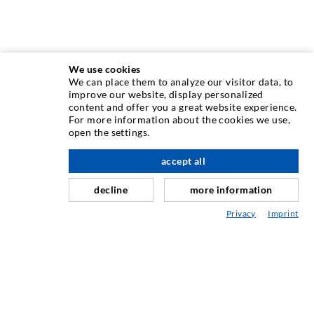
We use cookies
We can place them to analyze our visitor data, to
TECHNIQUE D'INJECTION
improve our website, display personalized
content and offer you a great website experience.
For more information about the cookies we use,
Injection de fissures
open the settings.
à l'étage
Etanchéification horizontale
accept all
Injection de voile/maçonnerie
decline
more information
Assainissement de joint
Privacy
Imprint
Génie minier & Construction des tunnels
Système dancrage
Mixte
Appareils d'injection et de mélange