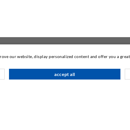
prove our website, display personalized content and offer you a gre
NOUS CONTACTER
DESOI GmbH
accept all
Gewerbestraße 16
36148 Kalbach/Rhön
GERMANY
+49 6655 9636-0
+49 6655 9636-6666
office@desoi.de