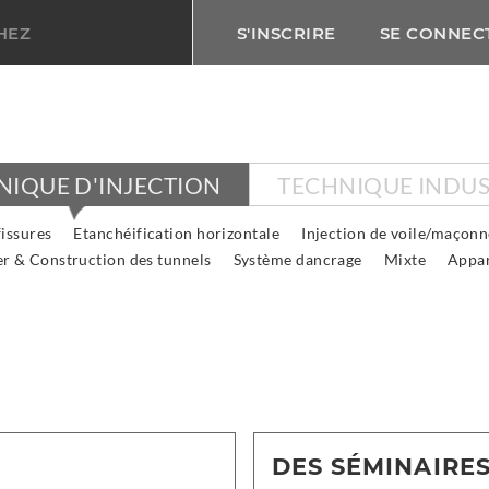
HEZ
S'INSCRIRE
SE CONNEC
NIQUE D'INJECTION
TECHNIQUE INDUS
fissures
Etanchéification horizontale
Injection de voile/maçonn
er & Construction des tunnels
Système dancrage
Mixte
Appar
DES SÉMINAIRES