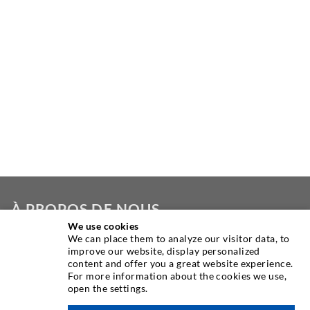
À PROPOS DE NOUS
We use cookies
We can place them to analyze our visitor data, to
Comme un des principaux fabricants mondiaux
improve our website, display personalized
d’équipement d’injection et des produits dans les domaines
content and offer you a great website experience.
d’étanchement, d’assainissement et de conservation des
For more information about the cookies we use,
open the settings.
édifices, nous sommes également votre partenaire fiable
à l'étage
dans le domaine de technique industrielle. Depuis la