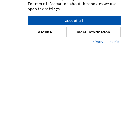
For more information about the cookies we use,
Injection de fissures
open the settings.
à l'étage
Etanchéification horizontale
accept all
Injection de voile/maçonnerie
decline
more information
Assainissement de joint
Privacy
Imprint
Génie minier & Construction des tunnels
Système dancrage
Mixte
Appareils d'injection et de mélange
TECHNIQUE INDUSTRIELLE
SERVICE
Médiathèque