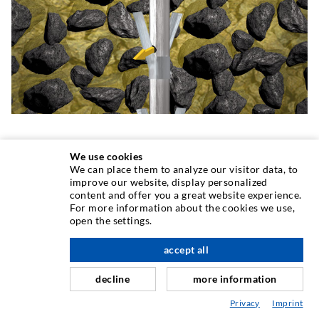
LANCE D'INJECTION À BATTRE
We use cookies
We can place them to analyze our visitor data, to
AVEC UN MANCHON DE
improve our website, display personalized
content and offer you a great website experience.
RACCORDEMENT ET DES TROUS
For more information about the cookies we use,
DE SORTIE LATÉRAUX COUVERTS
open the settings.
accept all
decline
more information
Cettes lances d'injection à battre ont la même application
Privacy
Imprint