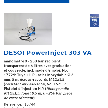
DESOI PowerInject 303 VA
manomètre 0 - 250 bar, récipient
transparent de 6 litres avec graduation
et couvercle, incl. mode d'emploi, No.
17729: Tuyau H.P. - acier inoxydable Ø 6
mm, 5 m, écrous-raccords M12x1,5
(
résistant aux solvants
), No. 16733:
Pistolet d'injection H.P. (
filetage mâle
M12x1,5; fouet 0,3 m; 0 - 250 bar, pièce
de raccordement
)
Référence:
15744