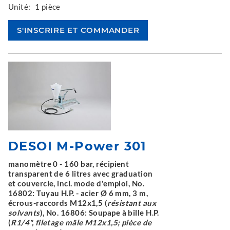
Unité:
1 pièce
DESOI M-Power 301
manomètre 0 - 160 bar, récipient
transparent de 6 litres avec graduation
et couvercle, incl. mode d'emploi, No.
16802: Tuyau H.P. - acier Ø 6 mm, 3 m,
écrous-raccords M12x1,5 (
résistant aux
solvants
), No. 16806: Soupape à bille H.P.
(
R1/4", filetage mâle M12x1,5; pièce de