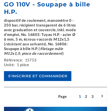
GO 110V - Soupape à bille
H.P.
dispositif de roulement, manomètre 0 -
250 bar, récipient transparent de 6 litres
avec graduation et couvercle, inkl. mode
d'emploi, No. 16803: Tuyau H.P. - acier Ø
6 mm, 5 m, écrous-raccords M12x1,5
(
résistant aux solvants
), No. 16806:
Soupape à bille H.P. (
filetage mâle
M12x1,5; piece de raccordement
)
Référence:
15753
Unité:
1 pièce
Page
1
2
3