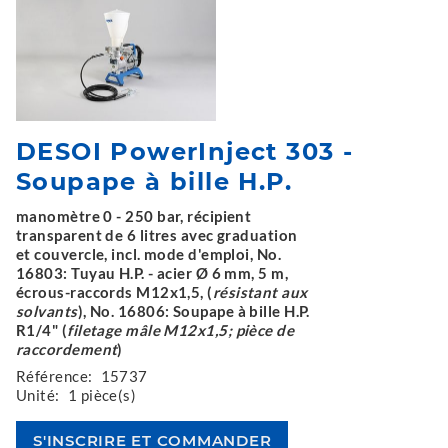
DESOI PowerInject 303 -
Soupape à bille H.P.
manomètre 0 - 250 bar, récipient
transparent de 6 litres avec graduation
et couvercle, incl. mode d'emploi, No.
16803: Tuyau H.P. - acier Ø 6 mm, 5 m,
écrous-raccords M12x1,5, (
résistant aux
solvants
), No. 16806: Soupape à bille H.P.
R1/4" (
filetage mâle M12x1,5; pièce de
raccordement
)
Référence:
15737
Unité:
1 pièce(s)