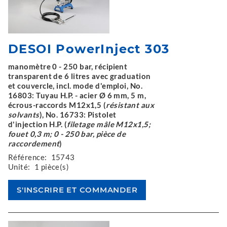
DESOI PowerInject 303
manomètre 0 - 250 bar, récipient
transparent de 6 litres avec graduation
et couvercle, incl. mode d'emploi, No.
16803: Tuyau H.P. - acier Ø 6 mm, 5 m,
écrous-raccords M12x1,5 (
résistant aux
solvants
), No. 16733: Pistolet
d'injection H.P. (
filetage mâle M12x1,5;
fouet 0,3 m; 0 - 250 bar, pièce de
raccordement
)
Référence:
15743
Unité:
1 pièce(s)