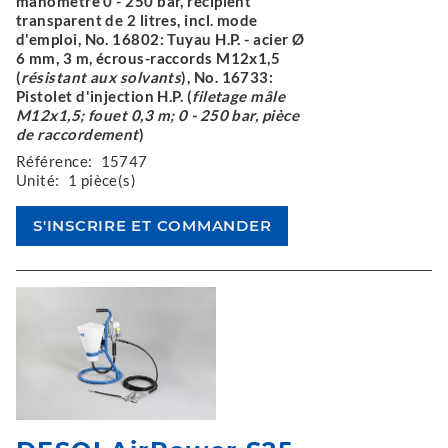
manomètre 0 - 250 bar, récipient
transparent de 2 litres, incl. mode
d'emploi, No. 16802: Tuyau H.P. - acier Ø
6 mm, 3 m, écrous-raccords M12x1,5
(
résistant aux solvants
), No. 16733:
Pistolet d'injection H.P. (
filetage mâle
M12x1,5; fouet 0,3 m; 0 - 250 bar, pièce
de raccordement
)
Référence:
15747
Unité:
1 pièce(s)