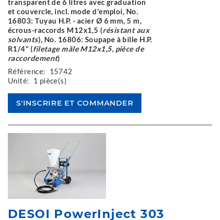
transparent de 6 litres avec graduation
et couvercle, incl. mode d'emploi, No.
16803: Tuyau H.P. - acier Ø 6 mm, 5 m,
écrous-raccords M12x1,5 (
résistant aux
solvants
), No. 16806: Soupape à bille H.P.
R1/4" (
filetage mâle M12x1,5, pièce de
raccordement
)
Référence:
15742
Unité:
1 pièce(s)
DESOI PowerInject 303