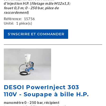
d'injection H.P. (
filetage mâle M12x1,5;
fouet 0,3 m; 0 - 250 bar, pièce de
raccordement
)
Référence:
15756
Unité:
1 pièce(s)
DESOI PowerInject 303
110V - Soupape à bille H.P.
manomètre 0 - 250 bar, récipient