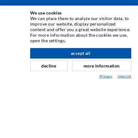
TECHNIQUE D'INJECTION
We use cookies
We can place them to analyze our visitor data, to
improve our website, display personalized
Injection de fissures
content and offer you a great website experience.
For more information about the cookies we use,
Etanchéification horizontale
open the settings.
à l'étage
Injection de voile/maçonnerie
accept all
Assainissement de joint
decline
more information
Génie minier & Construction des tunnels
Privacy
Imprint
Système dancrage
Mixte
Appareils d'injection et de mélange
TECHNIQUE INDUSTRIELLE
SERVICE