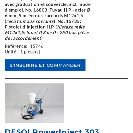
avec graduation et couvercle, incl. mode
d'emploi, No. 16803: Tuyau H.P. - acier Ø
6 mm, 5 m, écrous-raccords M12x1,5
(
résistant aux solvants
), No. 16733:
Pistolet d'injection H.P. (
filetage mâle
M12x1,5; fouet 0,3 m; 0 - 250 bar, pièce
de raccordement
)
Référence:
15746
Unité:
1 pièce(s)
DESOI PowerInject 303