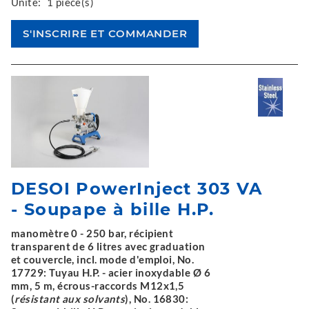
Unité:
1 pièce(s)
DESOI PowerInject 303 VA
- Soupape à bille H.P.
manomètre 0 - 250 bar, récipient
transparent de 6 litres avec graduation
et couvercle, incl. mode d'emploi, No.
17729: Tuyau H.P. - acier inoxydable Ø 6
mm, 5 m, écrous-raccords M12x1,5
(
résistant aux solvants
), No. 16830: